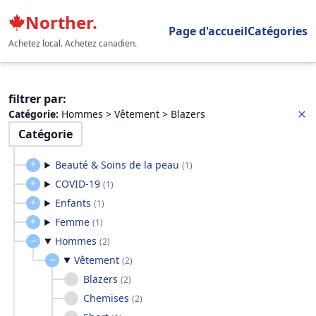
Norther.
Page d'accueil
Catégories
Achetez local. Achetez canadien.
filtrer par
:
Catégorie
:
Hommes > Vêtement > Blazers
Catégorie
Beauté & Soins de la peau
(
1
)
COVID-19
(
1
)
Enfants
(
1
)
Femme
(
1
)
Hommes
(
2
)
Vêtement
(
2
)
Blazers
(
2
)
Chemises
(
2
)