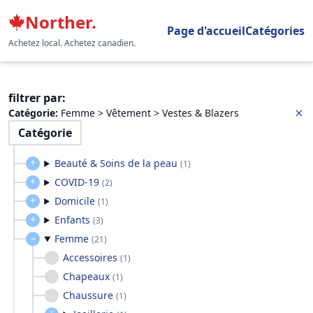
Norther.
Page d'accueil
Catégories
Achetez local. Achetez canadien.
filtrer par
:
Catégorie
:
Femme > Vêtement > Vestes & Blazers
Catégorie
Beauté & Soins de la peau
(
1
)
COVID-19
(
2
)
Domicile
(
1
)
Enfants
(
3
)
Femme
(
21
)
Accessoires
(
1
)
Chapeaux
(
1
)
Chaussure
(
1
)