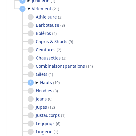
Joaillerie
(
1
)
Vêtement
(
21
)
Athleisure
(
2
)
Barboteuse
(
3
)
Boléros
(
2
)
Capris & Shorts
(
9
)
Ceintures
(
2
)
Chaussettes
(
2
)
Combinaisonspantalons
(
14
)
Gilets
(
1
)
Hauts
(
19
)
Hoodies
(
3
)
Jeans
(
6
)
Jupes
(
12
)
Justaucorps
(
1
)
Leggings
(
6
)
Lingerie
(
1
)