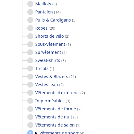
Maillots
(
5
)
Pantalon
(
14
)
Pulls & Cardigans
(
5
)
Robes
(
20
)
Shorts de vélo
(
2
)
Sous-vêtement
(
1
)
Survêtement
(
2
)
Sweat-shirts
(
3
)
Tricots
(
1
)
Vestes & Blazers
(
21
)
Vestes jean
(
2
)
Vêtements d'extérieur
(
2
)
Imperméables
(
3
)
Vêtements de forme
(
2
)
Vêtements de nuit
(
3
)
Vêtements de salon
(
1
)
Vêtements de sport
(
4
)