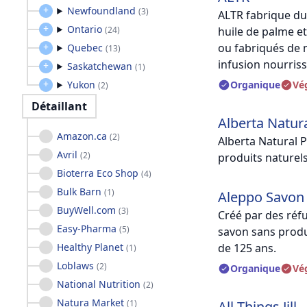
Newfoundland
(
3
)
ALTR fabrique du
Ontario
(
24
)
huile de palme et
ou fabriqués de 
Quebec
(
13
)
infusion nourris
Saskatchewan
(
1
)
Yukon
Organique
Vé
(
2
)
Détaillant
Alberta Natur
Amazon.ca
(
2
)
Alberta Natural P
Avril
(
2
)
produits naturels
Bioterra Eco Shop
(
4
)
Bulk Barn
(
1
)
Aleppo Savon
BuyWell.com
(
3
)
Créé par des réf
Easy-Pharma
(
5
)
savon sans produi
Healthy Planet
de 125 ans.
(
1
)
Loblaws
(
2
)
Organique
Vé
National Nutrition
(
2
)
Natura Market
(
1
)
All Things Jill