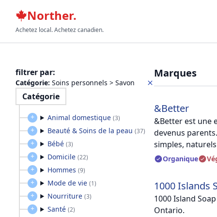
Norther.
Achetez local. Achetez canadien.
Marques
filtrer par
:
Catégorie
:
Soins personnels > Savon
Catégorie
&Better
Animal domestique
(
3
)
&Better est une e
Beauté & Soins de la peau
(
37
)
devenus parents.
Bébé
simples, naturels
(
3
)
Domicile
(
22
)
Organique
Vé
Hommes
(
9
)
Mode de vie
(
1
)
1000 Islands
Nourriture
(
3
)
1000 Island Soap
Santé
Ontario.
(
2
)