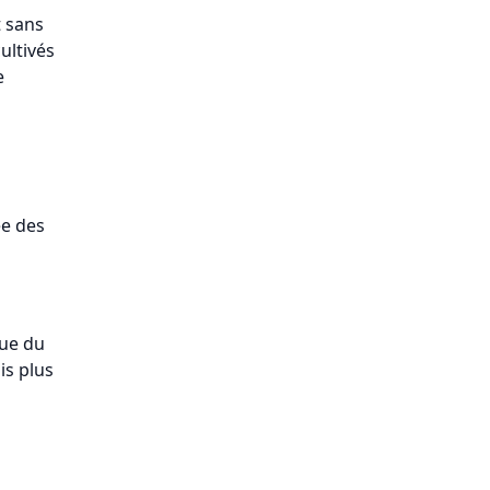
t sans
ultivés
e
ée des
que du
is plus