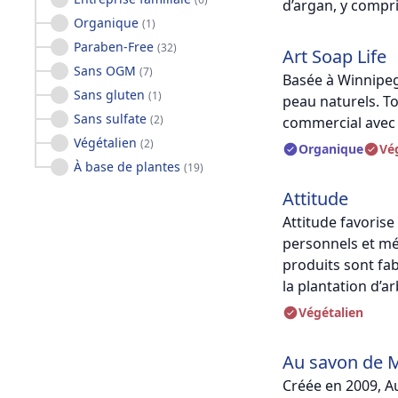
d’argan, y compri
Organique
(
1
)
Paraben-Free
(
32
)
Art Soap Life
Sans OGM
(
7
)
Basée à Winnipeg
Sans gluten
(
1
)
peau naturels. To
Sans sulfate
(
2
)
commercial avec 
Végétalien
(
2
)
Organique
Vé
À base de plantes
(
19
)
Attitude
Attitude favorise
personnels et mén
produits sont fab
la plantation d’a
Végétalien
Au savon de M
Créée en 2009, Au