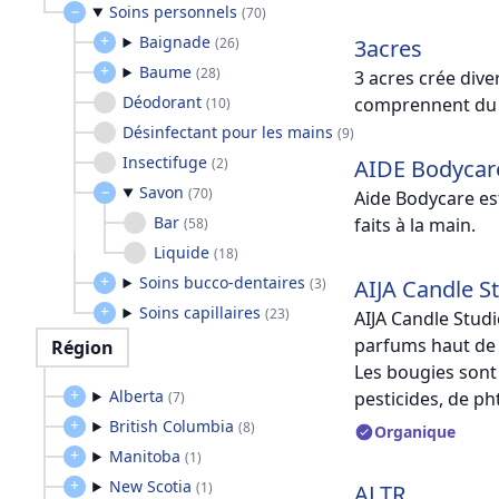
Soins personnels
(
70
)
Baignade
(
26
)
3acres
Baume
(
28
)
3 acres crée diver
Déodorant
comprennent du m
(
10
)
Désinfectant pour les mains
(
9
)
Insectifuge
(
2
)
AIDE Bodycar
Savon
(
70
)
Aide Bodycare es
Bar
faits à la main.
(
58
)
Liquide
(
18
)
Soins bucco-dentaires
(
3
)
AIJA Candle S
Soins capillaires
(
23
)
AIJA Candle Studi
parfums haut de
Région
Les bougies sont
Alberta
pesticides, de p
(
7
)
British Columbia
(
8
)
Organique
Manitoba
(
1
)
New Scotia
(
1
)
ALTR