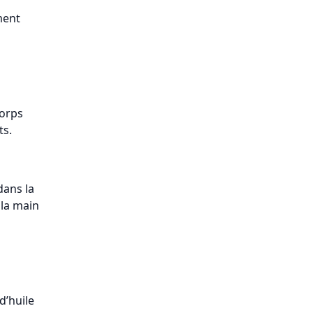
ment
corps
ts.
dans la
 la main
d’huile