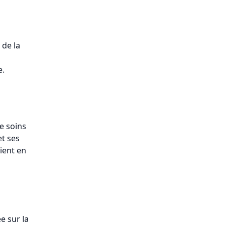
 de la
e.
e soins
et ses
oient en
e sur la