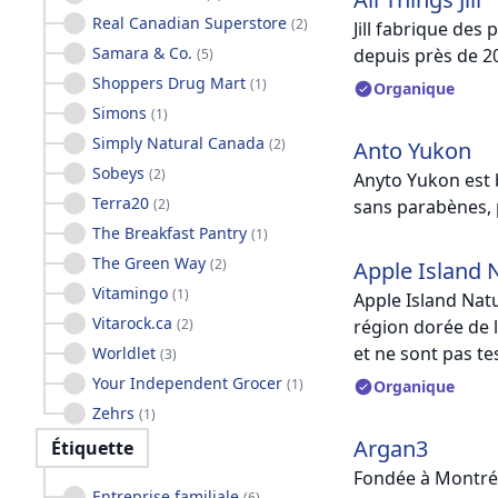
Real Canadian Superstore
(
2
)
Jill fabrique des
Samara & Co.
depuis près de 2
(
5
)
Shoppers Drug Mart
(
1
)
Organique
Simons
(
1
)
Simply Natural Canada
(
2
)
Anto Yukon
Sobeys
(
2
)
Anyto Yukon est 
Terra20
(
2
)
sans parabènes, p
The Breakfast Pantry
(
1
)
The Green Way
(
2
)
Apple Island 
Vitamingo
(
1
)
Apple Island Natu
Vitarock.ca
(
2
)
région dorée de 
et ne sont pas te
Worldlet
(
3
)
Your Independent Grocer
(
1
)
Organique
Zehrs
(
1
)
Argan3
Étiquette
Fondée à Montréa
Entreprise familiale
(
6
)