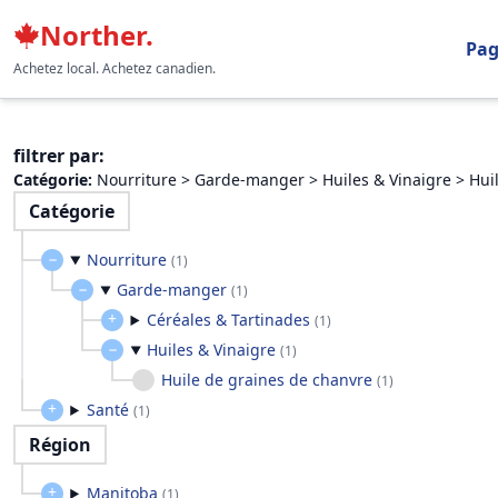
Norther.
Pag
Achetez local. Achetez canadien.
filtrer par
:
Catégorie
:
Nourriture > Garde-manger > Huiles & Vinaigre > Hui
Catégorie
Nourriture
(
1
)
Garde-manger
(
1
)
Céréales & Tartinades
(
1
)
Huiles & Vinaigre
(
1
)
Huile de graines de chanvre
(
1
)
Santé
(
1
)
Région
Manitoba
(
1
)