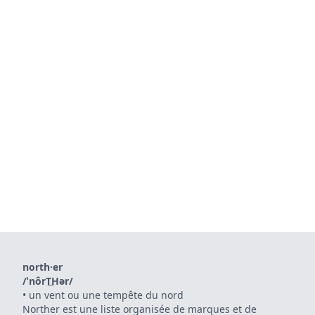
north·er
/ˈnôrT͟Hər/
•
un vent ou une tempête du nord
Norther est une liste organisée de marques et de