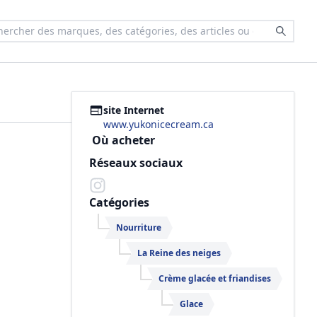
site Internet
www.yukonicecream.ca
Où acheter
Réseaux sociaux
Catégories
Nourriture
La Reine des neiges
Crème glacée et friandises
Glace