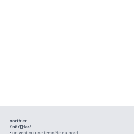
north·er
/ˈnôrT͟Hər/
•
un vent ou une tempête du nord